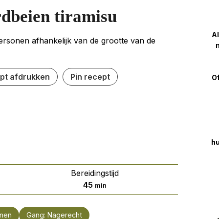
dbeien tiramisu
Al
ersonen afhankelijk van de grootte van de
m
pt afdrukken
Pin recept
Of
hu
Bereidingstijd
minuten
45
min
nen
Gang:
Nagerecht