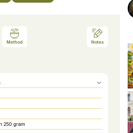
Method
Notes
s
n 250 gram