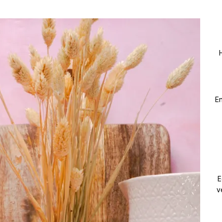
En
E
v