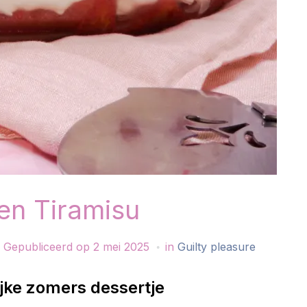
en Tiramisu
Gepubliceerd op
2 mei 2025
in
Guilty pleasure
ijke zomers dessertje