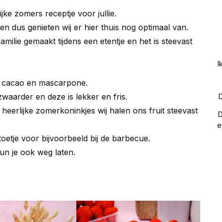
ke zomers receptje voor jullie.
en dus genieten wij er hier thuis nog optimaal van.
amilie gemaakt tijdens een etentje en het is steevast
I
r, cacao en mascarpone.
zwaarder en deze is lekker en fris.
D
 heerlijke zomerkoninkjes wij halen ons fruit steevast
D
e
 toetje voor bijvoorbeeld bij de barbecue.
kun je ook weg laten.