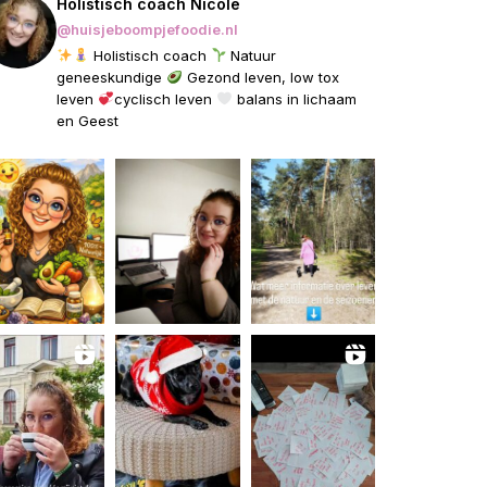
Holistisch coach Nicole
@huisjeboompjefoodie.nl
Holistisch coach
Natuur
geneeskundige
Gezond leven, low tox
leven
cyclisch leven
balans in lichaam
en Geest