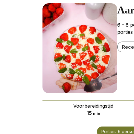
Aar
6 – 8 p
porties
Rece
Voorbereidingstijd
minuten
15
min
Porties:
6
perso