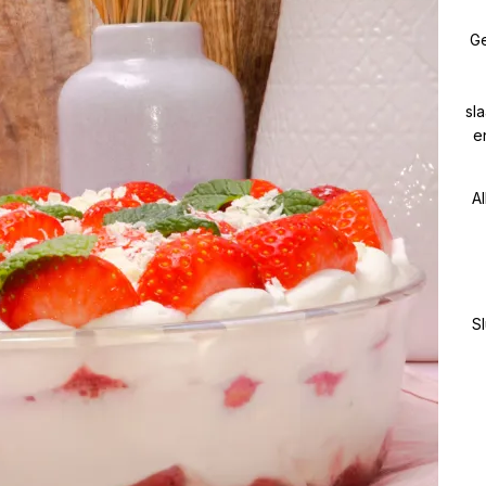
Ge
sl
e
Al
Sl