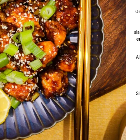
Ge
sl
e
Al
Sl