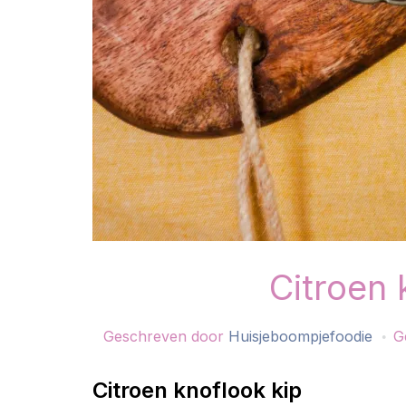
Citroen 
Geschreven door
Huisjeboompjefoodie
G
Citroen knoflook kip