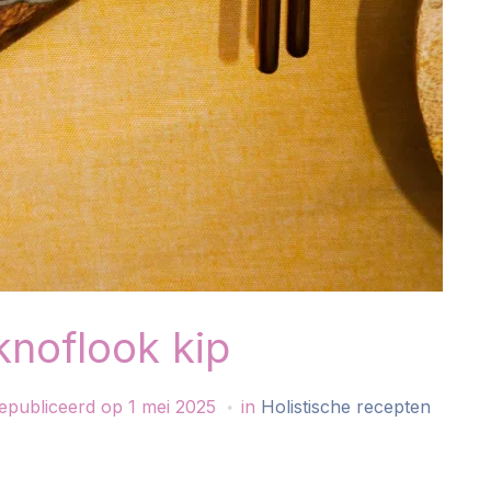
knoflook kip
epubliceerd op
1 mei 2025
in
Holistische recepten