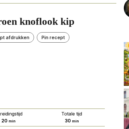
roen knoflook kip
pt afdrukken
Pin recept
reidingstijd
Totale tijd
minuten
minuten
20
30
min
min