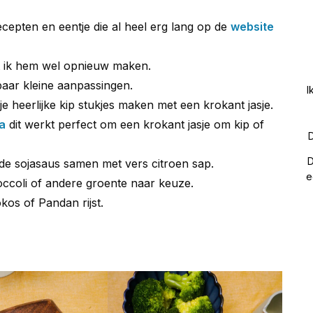
ecepten en eentje die al heel erg lang op de
website
t ik hem wel opnieuw maken.
paar kleine aanpassingen.
I
 heerlijke kip stukjes maken met een krokant jasje.
a
dit werkt perfect om een krokant jasje om kip of
D
D
e sojasaus samen met vers citroen sap.
e
occoli of andere groente naar keuze.
kos of Pandan rijst.