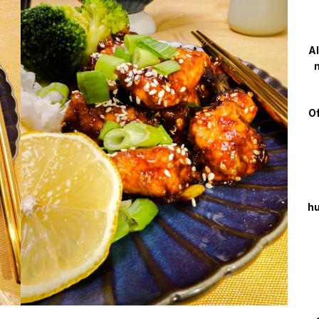
Al
m
Of
hu