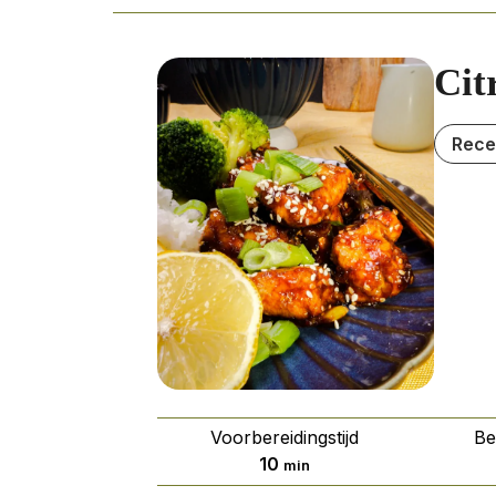
Cit
Rece
Voorbereidingstijd
Be
minuten
10
min