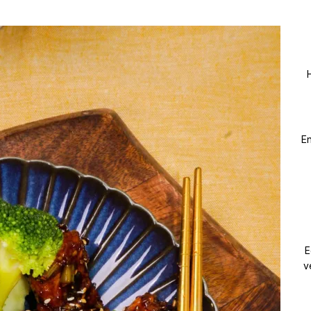
En
E
v