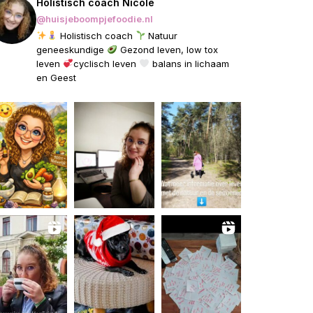
Holistisch coach Nicole
@huisjeboompjefoodie.nl
Holistisch coach
Natuur
geneeskundige
Gezond leven, low tox
leven
cyclisch leven
balans in lichaam
en Geest