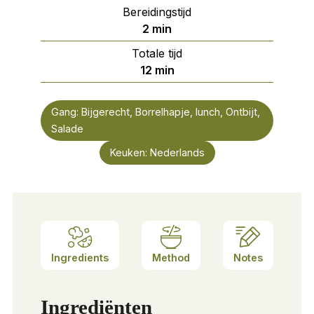
Bereidingstijd
minuten
2
min
Totale tijd
minuten
12
min
Gang:
Bijgerecht, Borrelhapje, lunch, Ontbijt,
Salade
Keuken:
Nederlands
Ingredients
Method
Notes
Ingrediënten