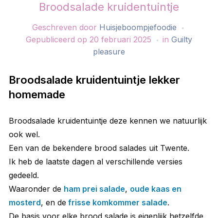
Broodsalade kruidentuintje
Geschreven door
Huisjeboompjefoodie
Gepubliceerd op
20 februari 2025
in
Guilty
pleasure
Broodsalade kruidentuintje lekker
homemade
Broodsalade kruidentuintje deze kennen we natuurlijk
ook wel.
Een van de bekendere brood salades uit Twente.
Ik heb de laatste dagen al verschillende versies
gedeeld.
Waaronder de
ham prei salade
,
oude kaas en
mosterd
, en de
frisse komkommer salade
.
De basis voor elke brood salade is eigenlijk hetzelfde.