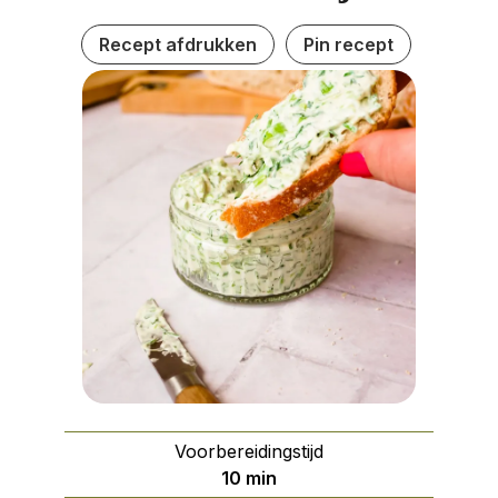
Recept afdrukken
Pin recept
Voorbereidingstijd
minuten
10
min