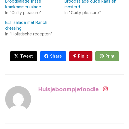
Broodsalade frisse
Broodsalade oude kaas en
komkommersalade
mosterd
In "Guilty pleasure"
In "Guilty pleasure"
BLT salade met Ranch
dressing
In "Holistische recepten"
Tweet
Share
Pin It
Print
Huisjeboompjefoodie