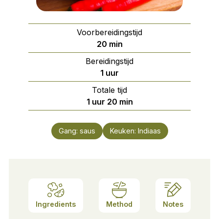
Voorbereidingstijd
minuten
20
min
Bereidingstijd
uur
1
uur
Totale tijd
uur
minuten
1
uur
20
min
Gang:
saus
Keuken:
Indiaas
Ingredients
Method
Notes