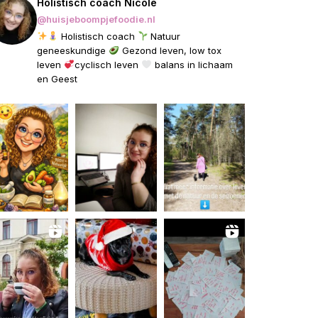
Holistisch coach Nicole
@huisjeboompjefoodie.nl
Holistisch coach
Natuur
geneeskundige
Gezond leven, low tox
leven
cyclisch leven
balans in lichaam
en Geest