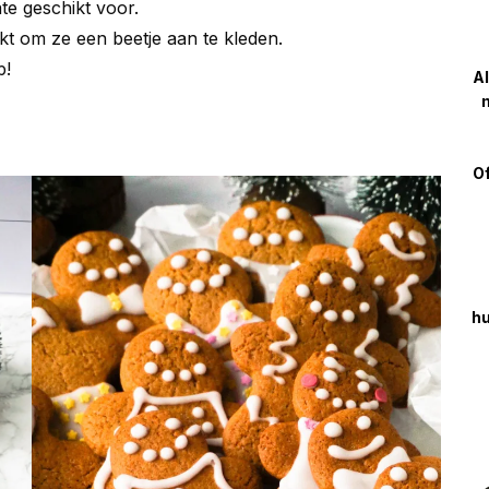
ate geschikt voor.
kt om ze een beetje aan te kleden.
p!
Al
m
Of
hu