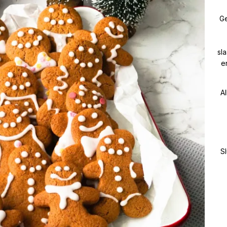
Ge
sl
e
Al
Sl