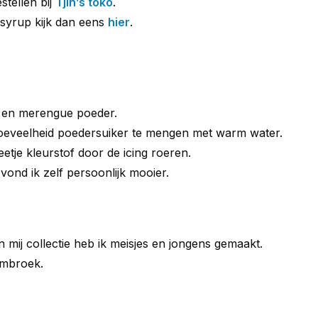
tellen bij
Tjin’s toko
.
syrup kijk dan eens
hier
.
r en merengue poeder.
n hoeveelheid poedersuiker te mengen met warm water.
etje kleurstof door de icing roeren.
ond ik zelf persoonlijk mooier.
n mij collectie heb ik meisjes en jongens gemaakt.
embroek.