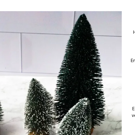
En
E
v