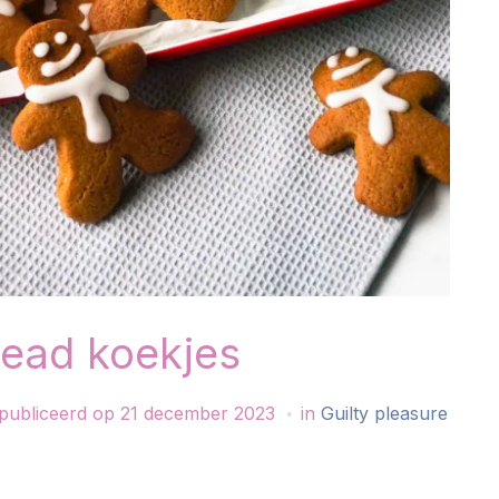
ead koekjes
publiceerd op
21 december 2023
in
Guilty pleasure