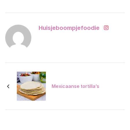
Huisjeboompjefoodie
Mexicaanse tortilla’s