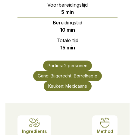
Voorbereidingstijd
minuten
5
min
Bereidingstijd
minuten
10
min
Totale tijd
minuten
15
min
Porties:
2
personen
Gang:
Bijgerecht, Borrelhapje
Keuken:
Mexicaans
Ingredients
Method