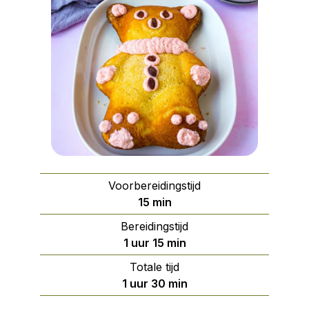
Voorbereidingstijd
minuten
15
min
Bereidingstijd
uur
minuten
1
uur
15
min
Totale tijd
uur
minuten
1
uur
30
min