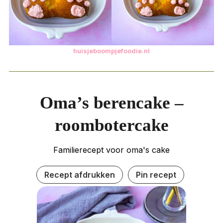
huisjeboompjefoodie.nl
Oma’s berencake –
roombotercake
Familierecept voor oma's cake
Recept afdrukken
Pin recept