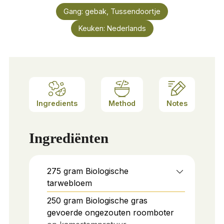
Gang:
gebak, Tussendoortje
Keuken:
Nederlands
Ingredients
Method
Notes
Ingrediënten
275
gram
Biologische
tarwebloem
250
gram
Biologische gras
gevoerde ongezouten roomboter