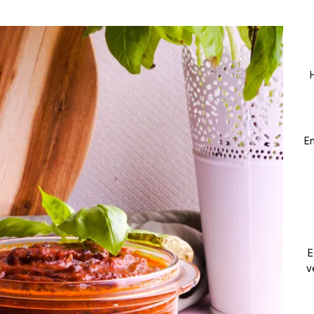
En
E
v