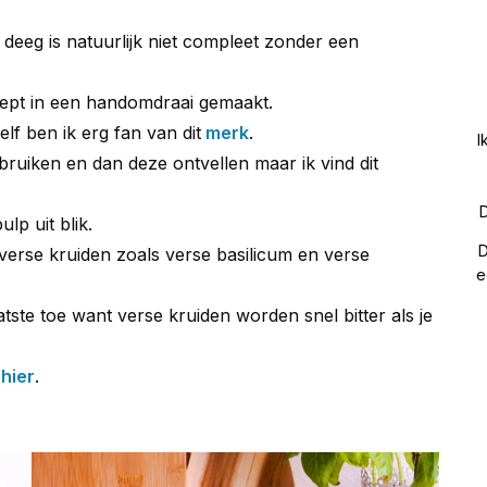
eeg is natuurlijk niet compleet zonder een
cept in een handomdraai gemaakt.
elf ben ik erg fan van dit
merk
.
I
ruiken en dan deze ontvellen maar ik vind dit
D
lp uit blik.
D
verse kruiden zoals verse basilicum en verse
e
tste toe want verse kruiden worden snel bitter als je
s
hier
.