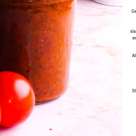
Ge
sl
e
Al
Sl