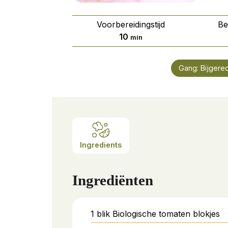
Voorbereidingstijd
Be
minuten
10
min
Gang:
Bijgere
Ingredients
Ingrediënten
1
blik
Biologische tomaten blokjes