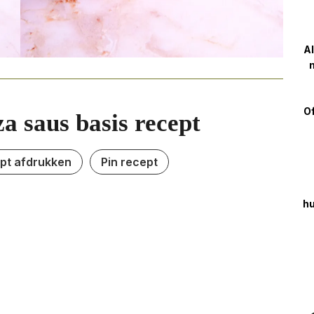
Al
m
Of
za saus basis recept
pt afdrukken
Pin recept
hu