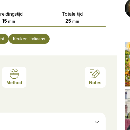
reidingstijd
Totale tijd
minuten
minuten
15
25
min
min
cht
Keuken:
Italiaans
Method
Notes