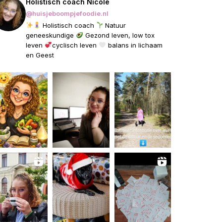
Holistisch coach Nicole
@huisjeboompjefoodie.nl
Holistisch coach
Natuur
geneeskundige
Gezond leven, low tox
leven
cyclisch leven
balans in lichaam
en Geest