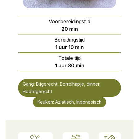
Voorbereidingstijd
minuten
20
min
Bereidingstijd
uur
minuten
1
uur
10
min
Totale tijd
uur
minuten
1
uur
30
min
Gang:
Bijgerecht, Borrelhapje, dinner,
Hoofdgerecht
Keuken:
Aziatisch, Indonesisch