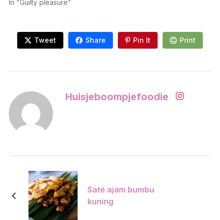
In "Guilty pleasure"
Tweet
Share
Pin It
Print
Huisjeboompjefoodie
Saté ajam bumbu
kuning